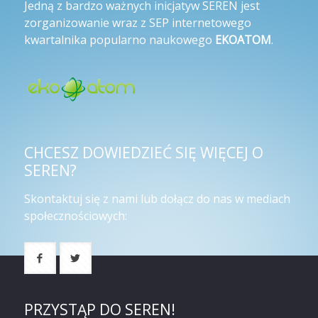
Jedną z bardzo ważnych inicjatyw SEREN jest
zorganizowanie wraz z SEP internetowego
kwartalnika popularno naukowego
EKOATOM
.
CHCESZ DOWIEDZIEĆ SIĘ WIĘCEJ O
SEREN?
Skontaktuj się z nami lub dołącz do nas w mediach
społecznościowych:
PRZYSTĄP DO SEREN!