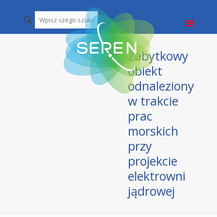
Zabytkowy
obiekt
odnaleziony
w trakcie
prac
morskich
przy
projekcie
elektrowni
jądrowej