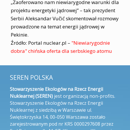
„Zaoferowano nam niewiarygodne warunki dla
projektu energetyki jądrowej” – tak prezydent
Serbii Aleksandar Vučić skomentował rozmowy
prowadzone na temat energii jądrowej w
Pekinie.
Źródło: Portal nuclear.pl –
"Niewiarygodnie
dobra" chińska oferta dla serbskiego atomu
SEREN POLSKA
Stowarzyszenie Ekologów na Rzecz Energii
Nuklearnej (SEREN)
jest organizacją non-profits.
Stowarzyszenie Ekologów na Rzecz Energii
Nuklearnej z siedzibą w Warszawie ul.
Świętokrzyska 14, 00-050 Warszawa zostało
zarejestrowanym pod nr KRS 0000297608 przez