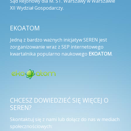
Sąd Rejonowy dla M. ST. Warszawy w Warszawie
XII Wydział Gospodarczy.
EKOATOM
Jedną z bardzo ważnych inicjatyw SEREN jest
zorganizowanie wraz z SEP internetowego
kwartalnika popularno naukowego
EKOATOM
.
CHCESZ DOWIEDZIEĆ SIĘ WIĘCEJ O
SEREN?
Skontaktuj się z nami lub dołącz do nas w mediach
społecznościowych: