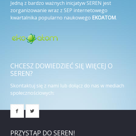
Jedną z bardzo ważnych inicjatyw SEREN jest
zorganizowanie wraz z SEP internetowego
kwartalnika popularno naukowego
EKOATOM
.
CHCESZ DOWIEDZIEĆ SIĘ WIĘCEJ O
SEREN?
Skontaktuj się z nami lub dołącz do nas w mediach
społecznościowych:
PRZYSTĄP DO SEREN!