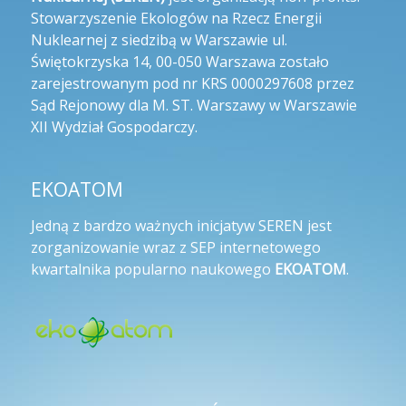
Stowarzyszenie Ekologów na Rzecz Energii
Nuklearnej z siedzibą w Warszawie ul.
Świętokrzyska 14, 00-050 Warszawa zostało
zarejestrowanym pod nr KRS 0000297608 przez
Sąd Rejonowy dla M. ST. Warszawy w Warszawie
XII Wydział Gospodarczy.
EKOATOM
Jedną z bardzo ważnych inicjatyw SEREN jest
zorganizowanie wraz z SEP internetowego
kwartalnika popularno naukowego
EKOATOM
.