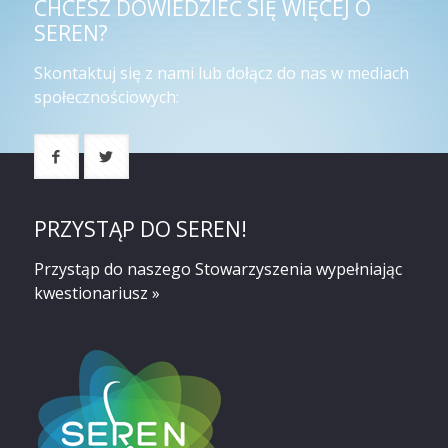
CHCESZ DOWIEDZIEĆ SIĘ WIĘCEJ O
SEREN?
Skontaktuj się z nami lub dołącz do nas w mediach
społecznościowych:
PRZYSTĄP DO SEREN!
Przystąp do naszego Stowarzyszenia
wypełniając
kwestionariusz »