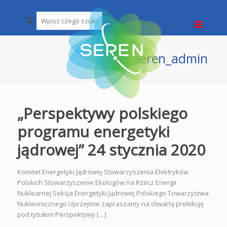
seren_admin
„Perspektywy polskiego
programu energetyki
jądrowej” 24 stycznia 2020
Komitet Energetyki Jądrowej Stowarzyszenia Elektryków
Polskich Stowarzyszenie Ekologów na Rzecz Energii
Nuklearnej Sekcja Energetyki Jądrowej Polskiego Towarzystwa
Nukleonicznego Uprzejmie zapraszamy na otwartą prelekcję
pod tytułem Perspektywy […]