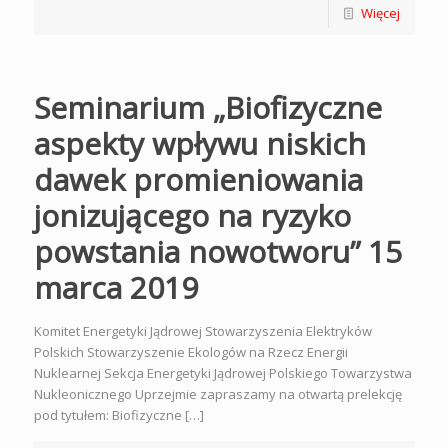
Więcej
Seminarium „Biofizyczne
aspekty wpływu niskich
dawek promieniowania
jonizującego na ryzyko
powstania nowotworu” 15
marca 2019
Komitet Energetyki Jądrowej Stowarzyszenia Elektryków
Polskich Stowarzyszenie Ekologów na Rzecz Energii
Nuklearnej Sekcja Energetyki Jądrowej Polskiego Towarzystwa
Nukleonicznego Uprzejmie zapraszamy na otwartą prelekcję
pod tytułem: Biofizyczne […]