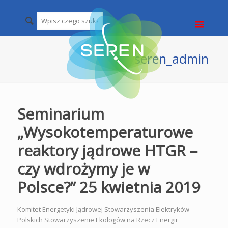
seren_admin
Seminarium
„Wysokotemperaturowe
reaktory jądrowe HTGR –
czy wdrożymy je w
Polsce?” 25 kwietnia 2019
Komitet Energetyki Jądrowej Stowarzyszenia Elektryków
Polskich Stowarzyszenie Ekologów na Rzecz Energii