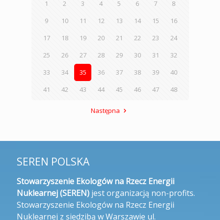
1
2
3
4
5
6
7
8
9
10
11
12
13
14
15
16
17
18
19
20
21
22
23
24
25
26
27
28
29
30
31
32
33
34
35
36
37
38
39
40
41
42
43
44
45
46
47
48
Następna
SEREN POLSKA
Stowarzyszenie Ekologów na Rzecz Energii
Nuklearnej (SEREN)
jest organizacją non-profits.
Stowarzyszenie Ekologów na Rzecz Energii
Nuklearnej z siedzibą w Warszawie ul.