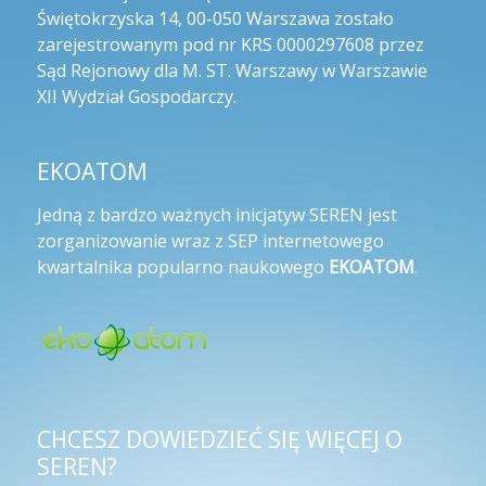
Świętokrzyska 14, 00-050 Warszawa zostało
zarejestrowanym pod nr KRS 0000297608 przez
Sąd Rejonowy dla M. ST. Warszawy w Warszawie
XII Wydział Gospodarczy.
EKOATOM
Jedną z bardzo ważnych inicjatyw SEREN jest
zorganizowanie wraz z SEP internetowego
kwartalnika popularno naukowego
EKOATOM
.
CHCESZ DOWIEDZIEĆ SIĘ WIĘCEJ O
SEREN?