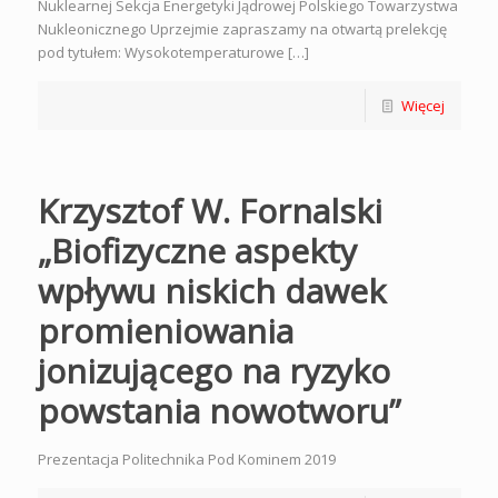
Nuklearnej Sekcja Energetyki Jądrowej Polskiego Towarzystwa
Nukleonicznego Uprzejmie zapraszamy na otwartą prelekcję
pod tytułem: Wysokotemperaturowe […]
Więcej
Krzysztof W. Fornalski
„Biofizyczne aspekty
wpływu niskich dawek
promieniowania
jonizującego na ryzyko
powstania nowotworu”
Prezentacja Politechnika Pod Kominem 2019