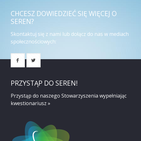
CHCESZ DOWIEDZIEĆ SIĘ WIĘCEJ O
SEREN?
Skontaktuj się z nami lub dołącz do nas w mediach
społecznościowych:
PRZYSTĄP DO SEREN!
Przystąp do naszego Stowarzyszenia
wypełniając
kwestionariusz »