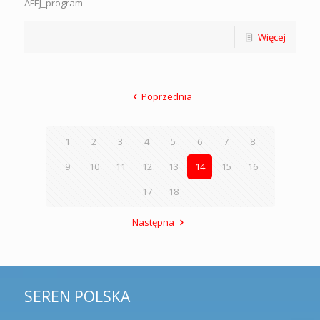
AFEJ_program
Więcej
Poprzednia
1
2
3
4
5
6
7
8
9
10
11
12
13
14
15
16
17
18
Następna
SEREN POLSKA