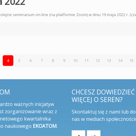
a 2022
lejne seminarium on-line (na platformie Zoom) w dniu 19 maja 2022 r. (cz
4
5
6
7
8
9
10
11
12
13
14
15
TOM
CHCESZ DOWIEDZIEĆ 
WIĘCEJ O SEREN?
bardzo ważnych inicjatyw
st zorganizowanie wraz z
Skontaktuj się z nami lub do
rnetowego kwartalnika
nas w mediach społeczności
no naukowego
EKOATOM
.