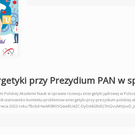
etyki przy Prezydium PAN w sp
 Polskiej Akademii Nauk w sprawie rozwoju energetyki jądrowej w Polsce
/158-stanowisko-komitetu-problemow-energetyki-przy-prezydium-polskiej-
zerwca-2022-roku?fbclid=IwAR0lIIV5QweBU4ZC-DyDd4GRdQ7mQvuNtVjoxD_