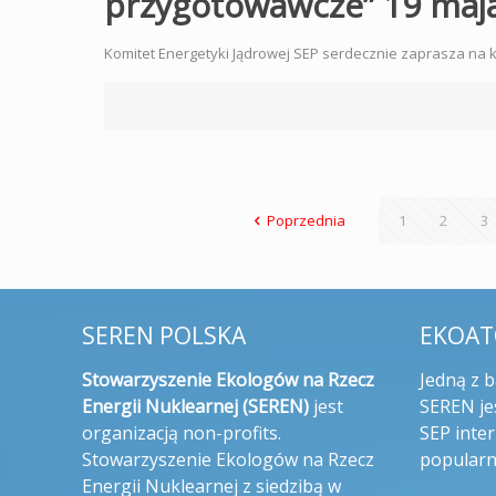
przygotowawcze” 19 maj
Komitet Energetyki Jądrowej SEP serdecznie zaprasza na ko
Poprzednia
1
2
3
SEREN POLSKA
EKOA
Stowarzyszenie Ekologów na Rzecz
Jedną z 
Energii Nuklearnej (SEREN)
jest
SEREN je
organizacją non-profits.
SEP inte
Stowarzyszenie Ekologów na Rzecz
popular
Energii Nuklearnej z siedzibą w