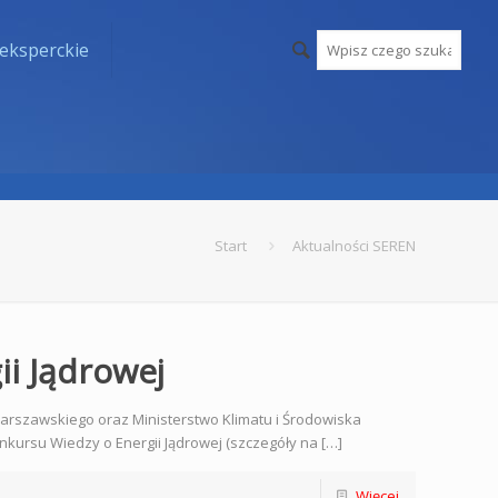
eksperckie
Start
Aktualności SEREN
i Jądrowej
rszawskiego oraz Ministerstwo Klimatu i Środowiska
nkursu Wiedzy o Energii Jądrowej (szczegóły na […]
Więcej