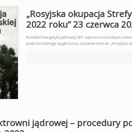
„Rosyjska okupacja Stref
2022 roku” 23 czerwca 2
Komitet Energetyki Jądrowej SEP zaprasza na kolejne semin
podczas którego wygłoszony zostanie referat: „Rosyjska ok
ktrowni jądrowej – procedury p