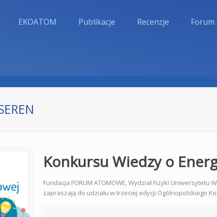
EKOATOM
Publikacje
Recenzje
Forum 
 SEREN
Konkursu Wiedzy o Energi
Fundacja FORUM ATOMOWE, Wydział Fizyki Uniwersytetu Wa
zapraszają do udziału w trzeciej edycji Ogólnopolskiego Ko