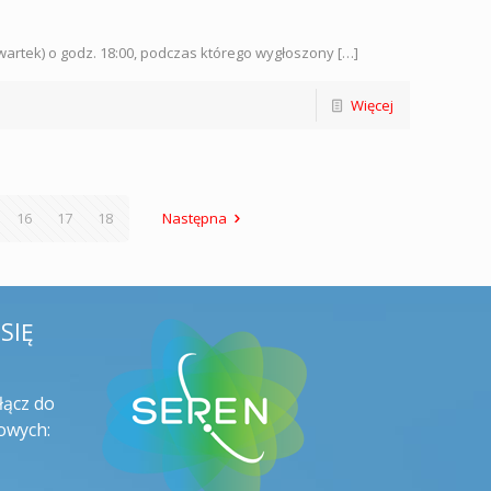
wartek) o godz. 18:00, podczas którego wygłoszony […]
Więcej
16
17
18
Następna
SIĘ
łącz do
owych: