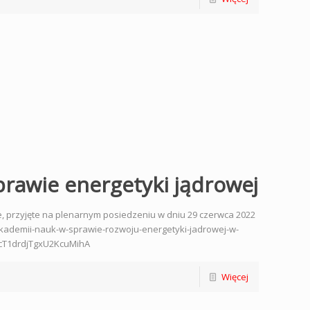
rawie energetyki jądrowej
, przyjęte na plenarnym posiedzeniu w dniu 29 czerwca 2022
akademii-nauk-w-sprawie-rozwoju-energetyki-jadrowej-w-
JcT1drdjTgxU2KcuMihA
Więcej