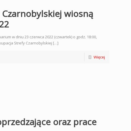
y Czarnobylskiej wiosną
022
arium w dniu 23 czerwca 2022 (czwartek) o godz. 18:00,
upacja Strefy Czarnobylskiej […]
Więcej
oprzedzające oraz prace